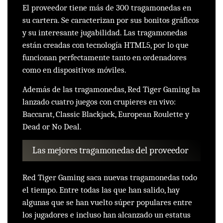
El proveedor tiene más de 300 tragamonedas en
su cartera. Se caracterizan por sus bonitos gráficos
y su interesante jugabilidad. Las tragamonedas
están creadas con tecnología HTML5, por lo que
funcionan perfectamente tanto en ordenadores
como en dispositivos móviles.
Además de las tragamonedas, Red Tiger Gaming ha
lanzado cuatro juegos con crupieres en vivo:
Baccarat, Classic Blackjack, European Roulette y
Dead or No Deal.
Las mejores tragamonedas del proveedor
Red Tiger Gaming saca nuevas tragamonedas todo
el tiempo. Entre todas las que han salido, hay
algunas que se han vuelto súper populares entre
los jugadores e incluso han alcanzado un estatus