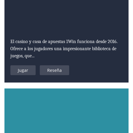
El casino y casa de apuestas 1Win funciona desde 2016.
Ofrece a los jugadores una impresionante biblioteca de
juegos, que...
Jugar
Reseña