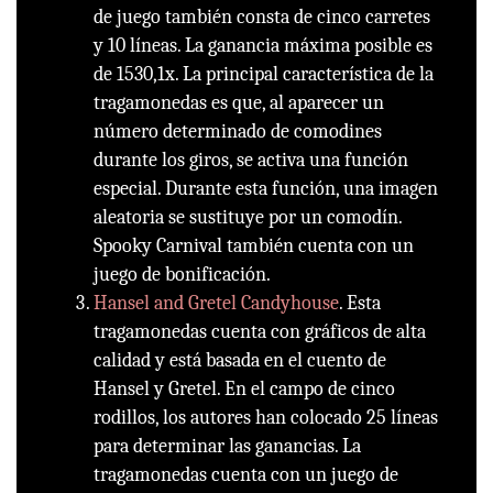
de juego también consta de cinco carretes
y 10 líneas. La ganancia máxima posible es
de 1530,1x. La principal característica de la
tragamonedas es que, al aparecer un
número determinado de comodines
durante los giros, se activa una función
especial. Durante esta función, una imagen
aleatoria se sustituye por un comodín.
Spooky Carnival también cuenta con un
juego de bonificación.
Hansel and Gretel Candyhouse
. Esta
tragamonedas cuenta con gráficos de alta
calidad y está basada en el cuento de
Hansel y Gretel. En el campo de cinco
rodillos, los autores han colocado 25 líneas
para determinar las ganancias. La
tragamonedas cuenta con un juego de