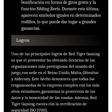
bonificación en forma de giros gratis y la
función Sibling Reels. Durante esta última,
aparecen símbolos iguales en determinados
rodillos, lo que puede dar lugar a grandes
ganancias.
Logros
Uno de las principales logros de Red Tiger Gaming
es que el proveedor ha obtenido licencias de las
organizaciones más prestigiosas del mundo del
juego, con sede en el Reino Unido, Malta, Gibraltar
y Alderney. Este hecho demuestra que todas las
tragamonedas de la empresa cumplen con los más
altos estándares, garantizan la protección de los
datos y la honestidad de las rondas. Además, Red
Tiger Gaming cuenta con la certificación de
seguridad ISO 27001.