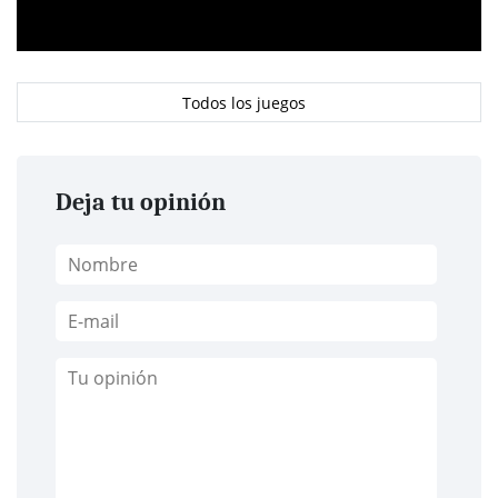
Todos los juegos
Deja tu opinión