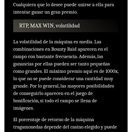
Cualquiera que lo desee puede unirse a ella para
intentar ganar un gran premio.
RTP, MAX WIN, volatilidad
La volatilidad de la máquina es media. Las
combinaciones en Bounty Raid aparecen en el
campo con bastante frecuencia. Además, las
ganancias por ellas pueden ser tanto pequeñas
como grandes. El máximo premio aquí es de 1000x,
lo que no se puede considerar una cantidad muy
grande. Por lo general, las mayores posibilidades
de conseguirlo aparecen en el juego de
bonificación, si todo el campo se llena de
imágenes.
El porcentaje de retorno de la máquina
tragamonedas depende del casino elegido y puede