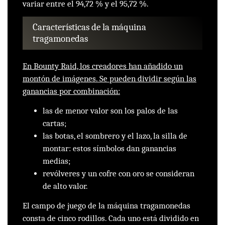
variar entre el 94,72 % y el 95,72 %.
Características de la máquina
tragamonedas
En Bounty Raid, los creadores han añadido un
montón de imágenes. Se pueden dividir según las
ganancias por combinación:
las de menor valor son los palos de las
cartas;
las botas, el sombrero y el lazo, la silla de
montar: estos símbolos dan ganancias
medias;
revólveres y un cofre con oro se consideran
de alto valor.
El campo de juego de la máquina tragamonedas
consta de cinco rodillos. Cada uno está dividido en