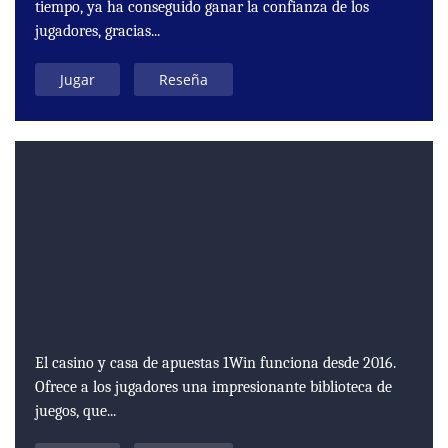
tiempo, ya ha conseguido ganar la confianza de los
jugadores, gracias...
Jugar
Reseña
El casino y casa de apuestas 1Win funciona desde 2016.
Ofrece a los jugadores una impresionante biblioteca de
juegos, que...