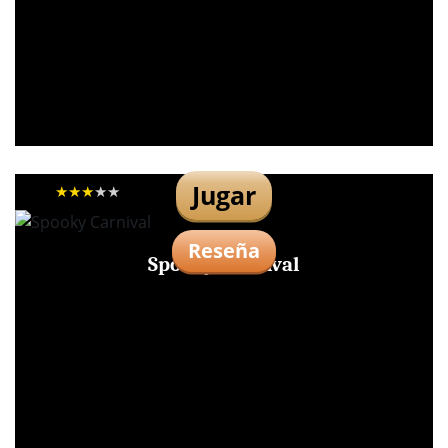
Jugar
Reseña
Spooky Carnival