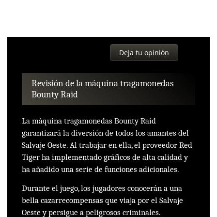
Deja tu opinión
Revisión de la máquina tragamonedas
Bounty Raid
La máquina tragamonedas Bounty Raid
garantizará la diversión de todos los amantes del
Salvaje Oeste. Al trabajar en ella, el proveedor Red
Tiger ha implementado gráficos de alta calidad y
ha añadido una serie de funciones adicionales.
Durante el juego, los jugadores conocerán a una
bella cazarrecompensas que viaja por el Salvaje
Oeste y persigue a peligrosos criminales.