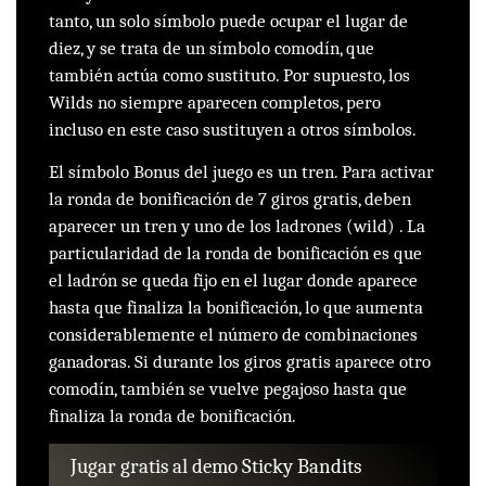
tanto, un solo símbolo puede ocupar el lugar de
diez, y se trata de un símbolo comodín, que
también actúa como sustituto. Por supuesto, los
Wilds no siempre aparecen completos, pero
incluso en este caso sustituyen a otros símbolos.
El símbolo Bonus del juego es un tren. Para activar
la ronda de bonificación de 7 giros gratis, deben
aparecer un tren y uno de los ladrones (wild) . La
particularidad de la ronda de bonificación es que
el ladrón se queda fijo en el lugar donde aparece
hasta que finaliza la bonificación, lo que aumenta
considerablemente el número de combinaciones
ganadoras. Si durante los giros gratis aparece otro
comodín, también se vuelve pegajoso hasta que
finaliza la ronda de bonificación.
Jugar gratis al demo Sticky Bandits