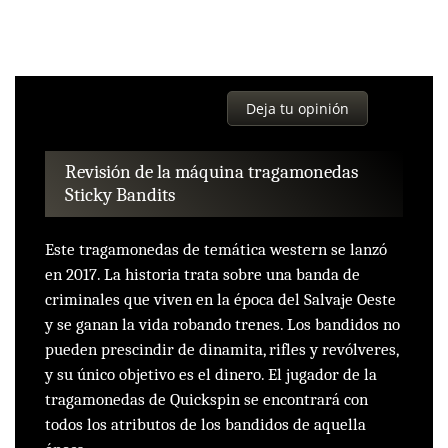
Deja tu opinión
Revisión de la máquina tragamonedas
Sticky Bandits
Este tragamonedas de temática western se lanzó
en 2017. La historia trata sobre una banda de
criminales que viven en la época del Salvaje Oeste
y se ganan la vida robando trenes. Los bandidos no
pueden prescindir de dinamita, rifles y revólveres,
y su único objetivo es el dinero. El jugador de la
tragamonedas de Quickspin se encontrará con
todos los atributos de los bandidos de aquella