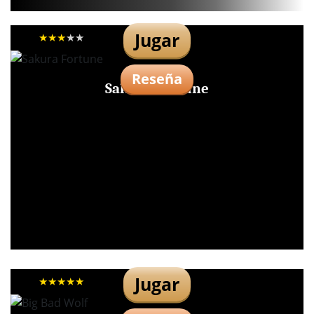
Jugar
Reseña
Sakura Fortune
Jugar