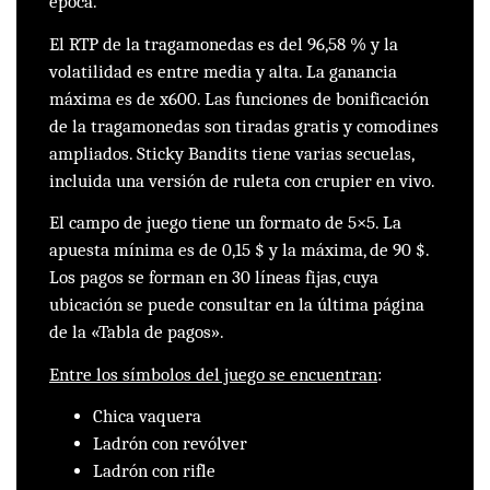
época.
El RTP de la tragamonedas es del 96,58 % y la
volatilidad es entre media y alta. La ganancia
máxima es de x600. Las funciones de bonificación
de la tragamonedas son tiradas gratis y comodines
ampliados. Sticky Bandits tiene varias secuelas,
incluida una versión de ruleta con crupier en vivo.
El campo de juego tiene un formato de 5×5. La
apuesta mínima es de 0,15 $ y la máxima, de 90 $.
Los pagos se forman en 30 líneas fijas, cuya
ubicación se puede consultar en la última página
de la «Tabla de pagos».
Entre los símbolos del juego se encuentran
:
Chica vaquera
Ladrón con revólver
Ladrón con rifle