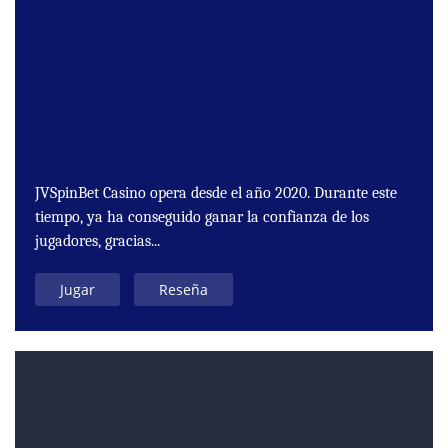
JVSpinBet Casino opera desde el año 2020. Durante este
tiempo, ya ha conseguido ganar la confianza de los
jugadores, gracias...
Jugar
Reseña