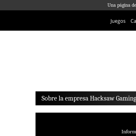
Una página de 
Juegos
Ca
Atrás
Sobre la empresa Hacksaw Gamin
Inform