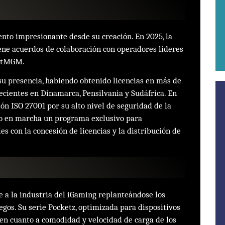
to impresionante desde su creación. En 2025, la
ene acuerdos de colaboración con operadores líderes
BetMGM.
u presencia, habiendo obtenido licencias en más de
ecientes en Dinamarca, Pensilvania y Sudáfrica. En
ón ISO 27001 por su alto nivel de seguridad de la
o en marcha un programa exclusivo para
s con la concesión de licencias y la distribución de
a la industria del iGaming replanteándose los
egos. Su serie Pocketz, optimizada para dispositivos
en cuanto a comodidad y velocidad de carga de los