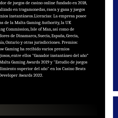
dor de juegos de casino online fundado en 2018,
alizado en tragamonedas, rasca y gana y juegos
mios instantáneos.Licencias: La empresa posee
ias de la Malta Gaming Authority, la UK
ng Commission, Isle of Man, así como de
dores de Dinamarca, Suecia, España, Grecia,
a, Ontario y otras jurisdicciones. Premios:
w Gaming ha recibido varios premios
giosos, entre ellos "Ganador instantáneo del año”
 Malta Gaming Awards 2019 y "Estudio de juegos
dimiento superior del año" en los Casino Beats
eveloper Awards 2022.