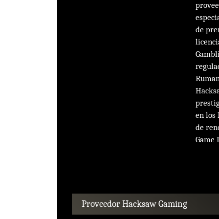
provee
especi
de pre
licenc
Gambli
regula
Rumaní
Hacksa
presti
en los
de ren
Game D
Proveedor Hacksaw Gaming