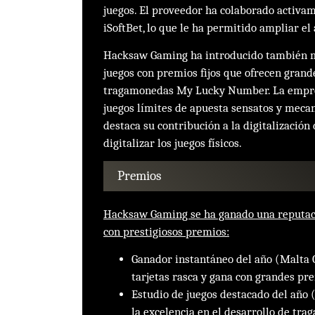
juegos. El proveedor ha colaborado activa
iSoftBet, lo que le ha permitido ampliar el
Hacksaw Gaming ha introducido también me
juegos con premios fijos que ofrecen grand
tragamonedas My Lucky Number. La empres
juegos límites de apuesta sensatos y meca
destaca su contribución a la digitalización
digitalizar los juegos físicos.
Premios
Hacksaw Gaming se ha ganado una reputació
con prestigiosos premios:
Ganador instantáneo del año (Malta
tarjetas rasca y gana con grandes pr
Estudio de juegos destacado del año
la excelencia en el desarrollo de tr