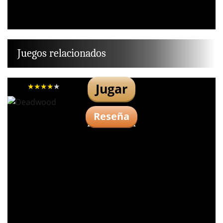
Juegos relacionados
Jugar
Reseña
Deadwood