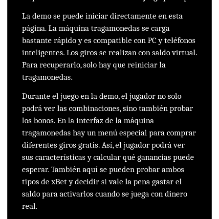
La demo se puede iniciar directamente en esta
página. La máquina tragamonedas se carga
bastante rápido y es compatible con PC y teléfonos
inteligentes. Los giros se realizan con saldo virtual.
Para recuperarlo, solo hay que reiniciar la
tragamonedas.
Durante el juego en la demo, el jugador no solo
podrá ver las combinaciones, sino también probar
los bonos. En la interfaz de la máquina
tragamonedas hay un menú especial para comprar
diferentes giros gratis. Así, el jugador podrá ver
sus características y calcular qué ganancias puede
esperar. También aquí se pueden probar ambos
tipos de xBet y decidir si vale la pena gastar el
saldo para activarlos cuando se juega con dinero
real.