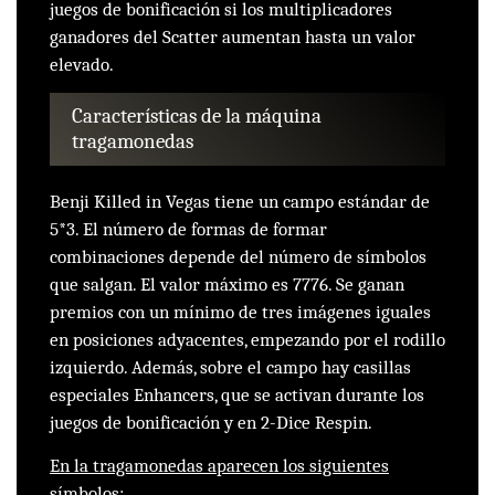
juegos de bonificación si los multiplicadores
ganadores del Scatter aumentan hasta un valor
elevado.
Características de la máquina
tragamonedas
Benji Killed in Vegas tiene un campo estándar de
5*3. El número de formas de formar
combinaciones depende del número de símbolos
que salgan. El valor máximo es 7776. Se ganan
premios con un mínimo de tres imágenes iguales
en posiciones adyacentes, empezando por el rodillo
izquierdo. Además, sobre el campo hay casillas
especiales Enhancers, que se activan durante los
juegos de bonificación y en 2-Dice Respin.
En la tragamonedas aparecen los siguientes
símbolos: