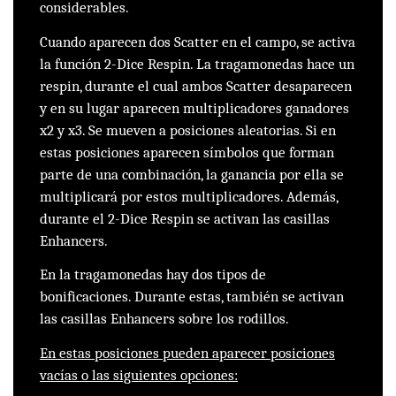
considerables.
Cuando aparecen dos Scatter en el campo, se activa
la función 2-Dice Respin. La tragamonedas hace un
respin, durante el cual ambos Scatter desaparecen
y en su lugar aparecen multiplicadores ganadores
x2 y x3. Se mueven a posiciones aleatorias. Si en
estas posiciones aparecen símbolos que forman
parte de una combinación, la ganancia por ella se
multiplicará por estos multiplicadores. Además,
durante el 2-Dice Respin se activan las casillas
Enhancers.
En la tragamonedas hay dos tipos de
bonificaciones. Durante estas, también se activan
las casillas Enhancers sobre los rodillos.
En estas posiciones pueden aparecer posiciones
vacías o las siguientes opciones: