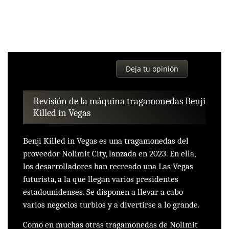
Deja tu opinión
Revisión de la máquina tragamonedas Benji
Killed in Vegas
Benji Killed in Vegas es una tragamonedas del
proveedor Nolimit City, lanzada en 2023. En ella,
los desarrolladores han recreado una Las Vegas
futurista, a la que llegan varios presidentes
estadounidenses. Se disponen a llevar a cabo
varios negocios turbios y a divertirse a lo grande.
Como en muchas otras tragamonedas de Nolimit