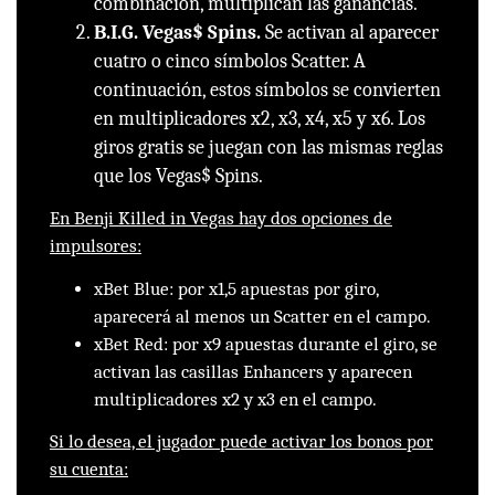
combinación, multiplican las ganancias.
B.I.G. Vegas$ Spins
.
Se activan al aparecer
cuatro o cinco símbolos Scatter. A
continuación, estos símbolos se convierten
en multiplicadores x2, x3, x4, x5 y x6. Los
giros gratis se juegan con las mismas reglas
que los Vegas$ Spins.
En Benji Killed in Vegas hay dos opciones de
impulsores:
xBet Blue: por x1,5 apuestas por giro,
aparecerá al menos un Scatter en el campo.
xBet Red: por x9 apuestas durante el giro, se
activan las casillas Enhancers y aparecen
multiplicadores x2 y x3 en el campo.
Si lo desea, el jugador puede activar los bonos por
su cuenta: