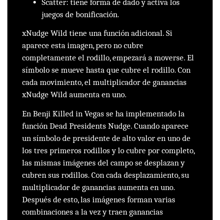
Scatter: tiene forma de dado y activa los
juegos de bonificación.
xNudge Wild tiene una función adicional. Si
aparece esta imagen, pero no cubre
completamente el rodillo, empezará a moverse. El
símbolo se mueve hasta que cubre el rodillo. Con
cada movimiento, el multiplicador de ganancias
xNudge Wild aumenta en uno.
En Benji Killed in Vegas se ha implementado la
función Dead Presidents Nudge. Cuando aparece
un símbolo de presidente de alto valor en uno de
los tres primeros rodillos y lo cubre por completo,
las mismas imágenes del campo se desplazan y
cubren sus rodillos. Con cada desplazamiento, su
multiplicador de ganancias aumenta en uno.
Después de esto, las imágenes forman varias
combinaciones a la vez y traen ganancias