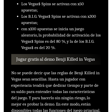
Los Vegas$ Spins se activan con x50
apuestas;
Los B.I.G. Vegas$ Spins se activan con x300
apuestas;
con x100 apuestas se inicia un juego
aleatorio, la probabilidad de activación de los
Vegas$ Spins es del 80 %, y la de los B.I.G.
Vegas$ es del 20 %.
Jugar gratis al demo Benji Killed in Vegas
No se puede decir que las reglas de Benji Killed in
Vegas sean sencillas. Hasta un jugador con
experiencia tendrá que dedicar tiempo y parte de
su saldo para entender todas las características
del juego. Y para hacerlo sin ningún riesgo, lo
mejor es probar la demo. En este modo, están
disponibles todas las funciones del juego principal.