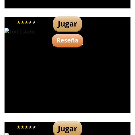
Jugar
Reseña
Tombstone
Jugar