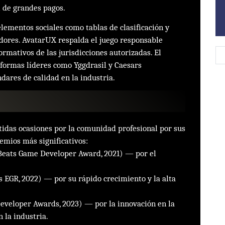
l de grandes pagos.
ementos sociales como tablas de clasificación y
dores. AvatarUX respalda el juego responsable
rmativos de las jurisdicciones autorizadas. El
aformas líderes como Yggdrasil y Caesars
dares de calidad en la industria.
idas ocasiones por la comunidad profesional por sus
remios más significativos:
Beats Game Developer Award, 2021) — por el
s EGR, 2022) — por su rápido crecimiento y la alta
veloper Awards, 2023) — por la innovación en la
 la industria.