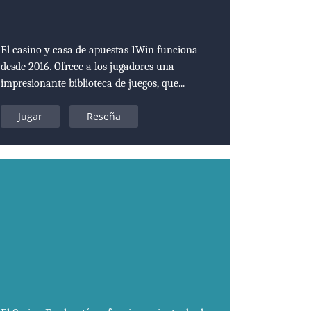
El casino y casa de apuestas 1Win funciona
desde 2016. Ofrece a los jugadores una
impresionante biblioteca de juegos, que...
Jugar
Reseña