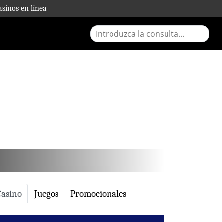
asinos en línea
Hacia adelante
Casino
Juegos
Promocionales