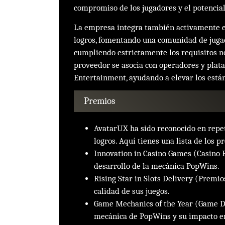
compromiso de los jugadores y el potencia
La empresa integra también activamente el
logros, fomentando una comunidad de juga
cumpliendo estrictamente los requisitos no
proveedor se asocia con operadores y plat
Entertainment, ayudando a elevar los están
Premios
AvatarUX ha sido reconocido en repet
logros. Aquí tienes una lista de los p
Innovation in Casino Games (Casino 
desarrollo de la mecánica PopWins.
Rising Star in Slots Delivery (Premio
calidad de sus juegos.
Game Mechanics of the Year (Game De
mecánica de PopWins y su impacto en