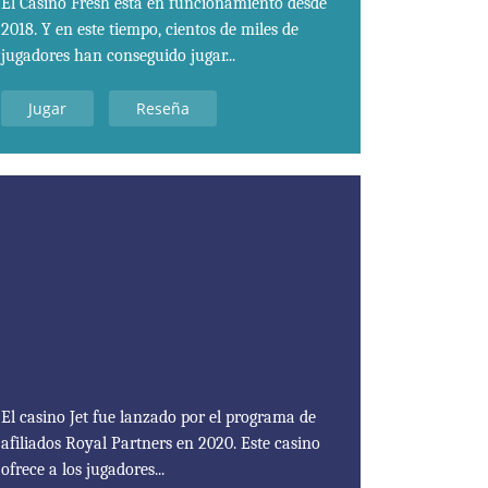
El Casino Fresh está en funcionamiento desde
2018. Y en este tiempo, cientos de miles de
jugadores han conseguido jugar...
Jugar
Reseña
El casino Jet fue lanzado por el programa de
afiliados Royal Partners en 2020. Este casino
ofrece a los jugadores...