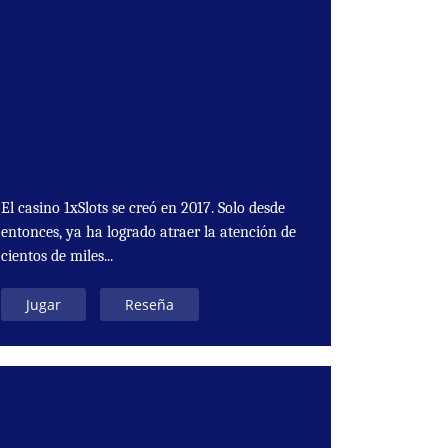
El casino 1xSlots se creó en 2017. Solo desde
entonces, ya ha logrado atraer la atención de
cientos de miles...
Jugar
Reseña