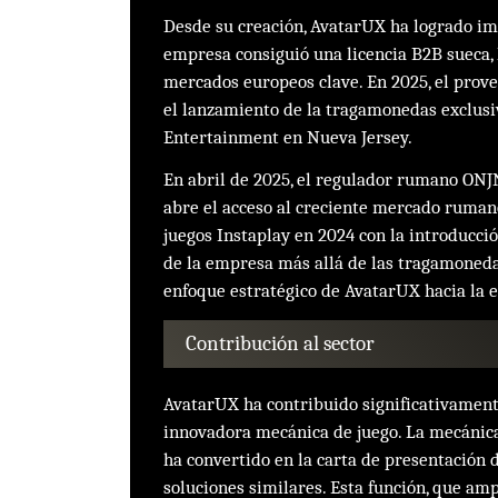
Desde su creación, AvatarUX ha logrado impo
empresa consiguió una licencia B2B sueca, 
mercados europeos clave. En 2025, el prov
el lanzamiento de la tragamonedas exclusi
Entertainment en Nueva Jersey.
En abril de 2025, el regulador rumano ONJN
abre el acceso al creciente mercado ruman
juegos Instaplay en 2024 con la introducci
de la empresa más allá de las tragamoneda
enfoque estratégico de AvatarUX hacia la e
Contribución al sector
AvatarUX ha contribuido significativamente 
innovadora mecánica de juego. La mecánic
ha convertido en la carta de presentación d
soluciones similares. Esta función, que amp