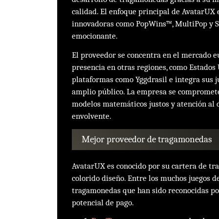
calidad. El enfoque principal de AvatarUX 
innovadoras como PopWins™, MultiPop y St
emocionante.
El proveedor se concentra en el mercado e
presencia en otras regiones, como Estados
plataformas como Yggdrasil e integra sus ju
amplio público. La empresa se compromete
modelos matemáticos justos y atención al d
envolvente.
Mejor proveedor de tragamonedas
AvatarUX es conocido por su cartera de tr
colorido diseño. Entre los muchos juegos de
tragamonedas que han sido reconocidas por
potencial de pago.